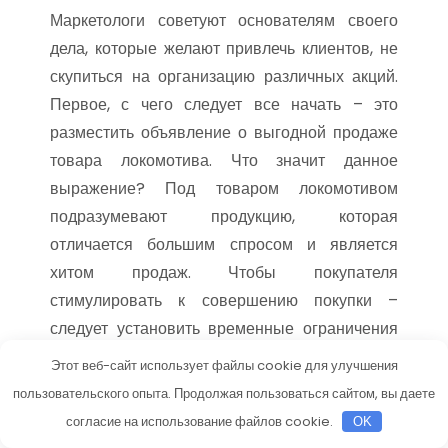
Маркетологи советуют основателям своего
дела, которые желают привлечь клиентов, не
скупиться на организацию различных акций.
Первое, с чего следует все начать – это
разместить объявление о выгодной продаже
товара локомотива. Что значит данное
выражение? Под товаром локомотивом
подразумевают продукцию, которая
отличается большим спросом и является
хитом продаж. Чтобы покупателя
стимулировать к совершению покупки –
следует установить временные ограничения
акции. Нельзя скупиться на рекламу. Она
Этот веб-сайт использует файлы cookie для улучшения
обязана быть мощной и массовой. Важно
пользовательского опыта. Продолжая пользоваться сайтом, вы даете
сделать так, чтобы случайный прохожий
согласие на использование файлов cookie.
OK
просто заглянул в магазин/офис/компанию.