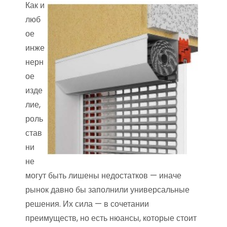
Как и
люб
ое
инже
нерн
ое
изде
лие,
роль
став
ни
не
могут быть лишены недостатков — иначе
рынок давно бы заполнили универсальные
решения. Их сила — в сочетании
преимуществ, но есть нюансы, которые стоит