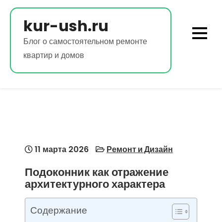
Перейти
к
kur-ush.ru
содержимому
Блог о самостоятельном ремонте
квартир и домов
11 марта 2026
Ремонт и Дизайн
Подоконник как отражение
архитектурного характера
Содержание