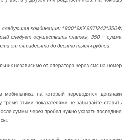
а следующая комбинация: *900*9ХХ9871243*350#,
орый следует осуществить платеж, 350 – сумма
ести от пятидесяти до десяти тысяч рублей.
ьник независимо от оператора через смс на номер
а мобильника, на который переводятся дензнаки
у тремя этими показателями не забывайте ставить
после суммы через пробел нужно указать последние
нсы.
ерждать кодом, который придет после отправки