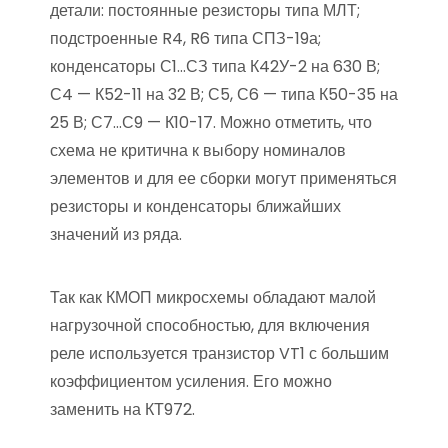
детали: постоянные резисторы типа МЛТ;
подстроенные R4, R6 типа СПЗ-19а;
конденсаторы С1…СЗ типа К42У-2 на 630 В;
С4 — К52-11 на 32 В; С5, С6 — типа К50-35 на
25 В; С7…С9 — К10-17. Можно отметить, что
схема не критична к выбору номиналов
элементов и для ее сборки могут применяться
резисторы и конденсаторы ближайших
значений из ряда.
Так как КМОП микросхемы обладают малой
нагрузочной способностью, для включения
реле используется транзистор VT1 с большим
коэффициентом усиления. Его можно
заменить на КТ972.