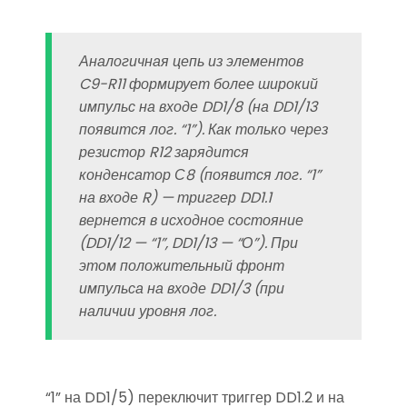
Аналогичная цепь из элементов
C9-R11 формирует более широкий
импульс на входе DD1/8 (на DD1/13
появится лог. “1”). Как только через
резистор R12 зарядится
конденсатор С8 (появится лог. “1”
на входе R) — триггер DD1.1
вернется в исходное состояние
(DD1/12 — “1”, DD1/13 — “О”). При
этом положительный фронт
импульса на входе DD1/3 (при
наличии уровня лог.
“1” на DD1/5) переключит триггер DD1.2 и на