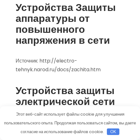
Устройства Защиты
аппаратуры от
повышенного
напряжения в сети
Источник:
http://electro-
tehnyk.narod.ru/docs/zachita.htm
Устройства защиты
электрической сети
Этот веб-сайт использует файлы cookie для улучшения
К сожалению, в домашней электрической сети
пользовательского опыта. Продолжая пользоваться сайтом, вы даете
вполне возможна пожароопасная ситуация
согласие на использование файлов cookie.
OK
из-за перегрузки или короткого замыкания, в