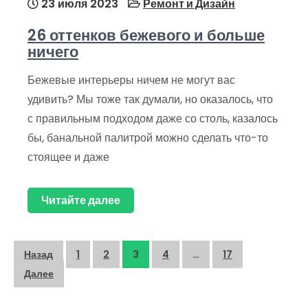
23 июля 2023
Ремонт и Дизайн
26 оттенков бежевого и больше
ничего
Бежевые интерьеры ничем не могут вас
удивить? Мы тоже так думали, но оказалось, что
с правильным подходом даже со столь, казалось
бы, банальной палитрой можно сделать что-то
стоящее и даже
Читайте далее
Пагинация
Назад
1
2
3
4
…
17
записей
Далее